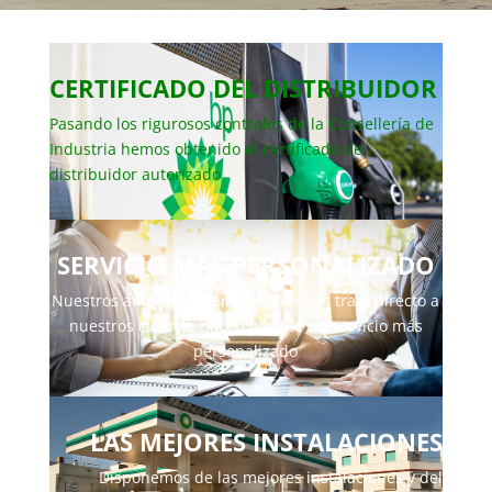
CERTIFICADO DEL DISTRIBUIDOR
Pasando los rigurosos controles de la Consellería de
Industria hemos obtenido el certificado de
distribuidor autorizado
SERVICIO MÁS PERSONALIZADO
Nuestros años de experiencia, con un trato directo a
nuestros clientes hacen posible un servicio más
personalizado
LAS MEJORES INSTALACIONES
Disponemos de las mejores instalaciones y del